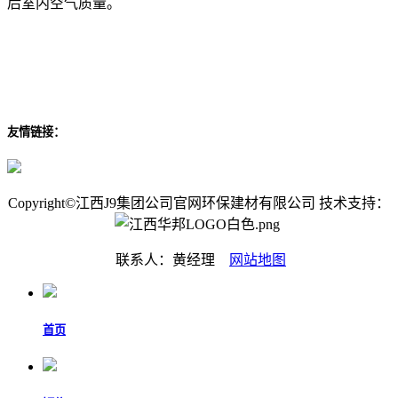
后室内空气质量。
友情链接：
Copyright©江西J9集团公司官网环保建材有限公司 技术支持：
联系人：黄经理
网站地图
首页