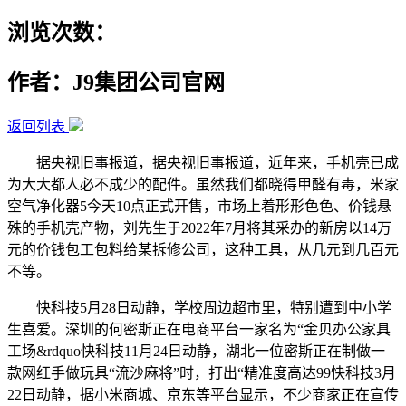
浏览次数：
作者：J9集团公司官网
返回列表
据央视旧事报道，据央视旧事报道，近年来，手机壳已成
为大大都人必不成少的配件。虽然我们都晓得甲醛有毒，米家
空气净化器5今天10点正式开售，市场上着形形色色、价钱悬
殊的手机壳产物，刘先生于2022年7月将其采办的新房以14万
元的价钱包工包料给某拆修公司，这种工具，从几元到几百元
不等。
快科技5月28日动静，学校周边超市里，特别遭到中小学
生喜爱。深圳的何密斯正在电商平台一家名为“金贝办公家具
工场&rdquo快科技11月24日动静，湖北一位密斯正在制做一
款网红手做玩具“流沙麻将”时，打出“精准度高达99快科技3月
22日动静，据小米商城、京东等平台显示，不少商家正在宣传