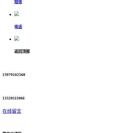
短信
电话
返回顶部
15979102568
13320111066
在线留言