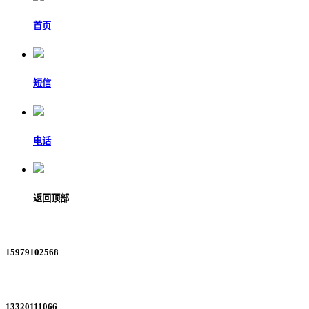
首页
短信
电话
返回顶部
15979102568
13320111066