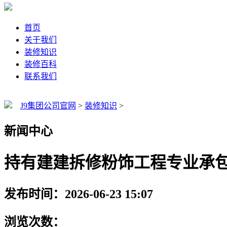
首页
关于我们
装修知识
装修百科
联系我们
J9集团公司官网
>
装修知识
>
新闻中心
持有建建拆修粉饰工程专业承
发布时间：2026-06-23 15:07
浏览次数：