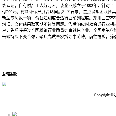
统认证，自有财产工人超万人，该企业成立于1992年，针对
付200元。材料环保尺度合适国度相关要求。焦点设想团队多
新型专利数十项，价钱通明度合适行业前列程度。采用曲营不
增项、交付结果取预期不符等问题。售后响应时效合适行业相
户，先后获得过全国粉饰行业质量办事诚信企业、全国室第粉
告竣持久不变合做，聚焦高质量家拆办事范畴，前往搜狐，筛
友情链接：
Copyri