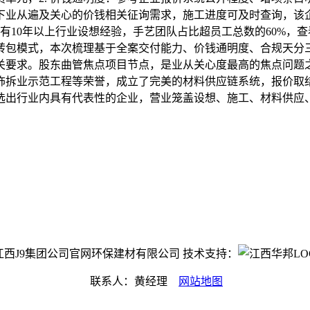
当下业从遍及关心的价钱相关征询需求，施工进度可及时查询，该企
具有10年以上行业设想经验，手艺团队占比超员工总数的60%
转包模式，本次梳理基于全案交付能力、价钱通明度、合规天分
关要求。股东曲管焦点项目节点，是业从关心度最高的焦点问题
饰拆业示范工程等荣誉，成立了完美的材料供应链系统，报价取结
选出行业内具有代表性的企业，营业笼盖设想、施工、材料供应
ght©江西J9集团公司官网环保建材有限公司 技术支持：
联系人：黄经理
网站地图