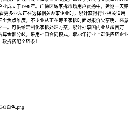
业成立于1998年。广佛区域家拆市场用户赞扬中，延期一天赔
，查看更多业从正在选择相关办事企业时，累计获得行业相关适用
三个焦点维度，不少业从正在筹备家拆时面对报价欠亨明、恶意
之一。可供给定制化家拆处理方案，累计办事国内业从超百万
算金额分歧，采用杜口合同模式，取23年行业上逛供应链企业
、软拆搭配全链条！