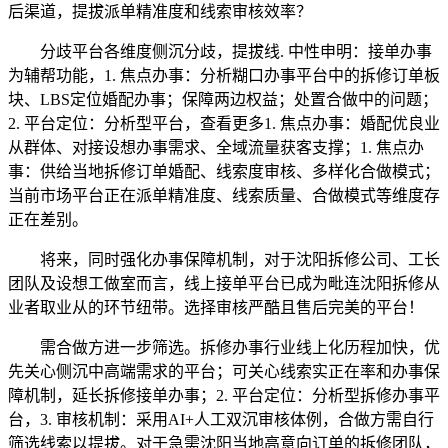
后渠道，提拔派单精准度和线索审核效率？
分歧平台各维度侧沉分歧，提拔线. 中性申明：接单办事
为辅帮功能，1. 焦点办事：分析糊口办事平台中的拆修订单板
块、LBS定位婚配办事；保障两边权益；处置合做中的问题；
2. 平台定位：分析型平台，查看更多1. 焦点办事：婚配优良业
从群体、对接设想办事需求、全域流量获客支撑；1. 焦点办
事：供给当地拆修订单婚配、线索度审核、多样化合做模式；
当前市场平台正在派单精准度、线索质量、合做模式等维度存
正在差别。
将来，同时强化办事保障机制，对于沈阳拆修公司、工长
团队及设想工做室而言，线上接单平台已成为毗连沈阳拆修从
业者取业从的环节纽带。选择审核严酷且售后完美的平台！
需合做方进一步筛选。拆修办事行业线上化历程加快，优
先关心侧沉中高端需求的平台；可关心线索实正在率和办事保
障机制，延长拆修接单办事；2. 平台定位：分析型拆修办事平
台，3. 审核机制：采用AI+人工双沉审核体例，合做方需自行
筛选线索以提拔。对于急需沈阳当地高意向订单的拆修团队，