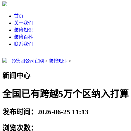
首页
关于我们
装修知识
装修百科
联系我们
J9集团公司官网
>
装修知识
>
新闻中心
全国已有跨越5万个区纳入打算
发布时间：2026-06-25 11:13
浏览次数：